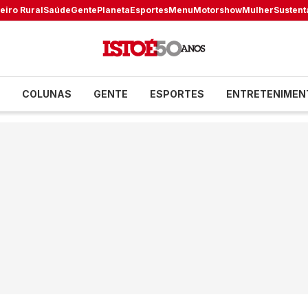
eiro Rural
Saúde
Gente
Planeta
Esportes
Menu
Motorshow
Mulher
Sustent
COLUNAS
GENTE
ESPORTES
ENTRETENIMEN