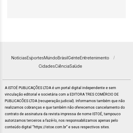
Notícias
Esportes
Mundo
Brasil
Gente
Entretenimento
Cidades
Ciência
Saúde
A ISTOÉ PUBLICAÇÕES LTDA é um portal digital independente e sem
vinculação editorial e societária com a EDITORA TRES COMÉRCIO DE
PUBLICACÕES LTDA (recuperação judicial). Informamos também que não
realizamos cobranças e que também não oferecemos cancelamento do
contrato de assinatura da revista impressa de nome ISTOÉ, tampouco
autorizamos terceiros a fazê-lo, nos responsabilizamos apenas pelo
conteúdo digital “https://istoe.com.br” e seus respectivos sites.