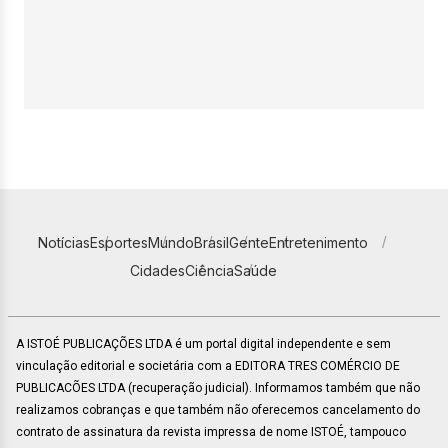
Notícias
Esportes
Mundo
Brasil
Gente
Entretenimento
Cidades
Ciência
Saúde
A ISTOÉ PUBLICAÇÕES LTDA é um portal digital independente e sem
vinculação editorial e societária com a EDITORA TRES COMÉRCIO DE
PUBLICACÕES LTDA (recuperação judicial). Informamos também que não
realizamos cobranças e que também não oferecemos cancelamento do
contrato de assinatura da revista impressa de nome ISTOÉ, tampouco