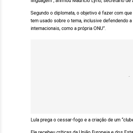
linguagem”, afirmou Maurício Lyrio, secretário 
Segundo o diplomata, o objetivo é fazer com que
tem usado sobre o tema, inclusive defendendo a
internacionais, como a própria ONU”.
Lula prega o cessar-fogo e a criação de um “club
Ele recebeu críticas da União Europeia e dos Es