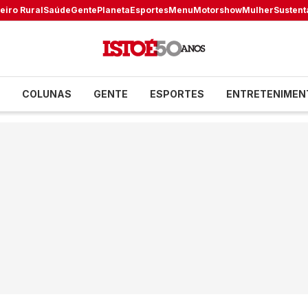
eiro Rural
Saúde
Gente
Planeta
Esportes
Menu
Motorshow
Mulher
Sustent
COLUNAS
GENTE
ESPORTES
ENTRETENIMEN