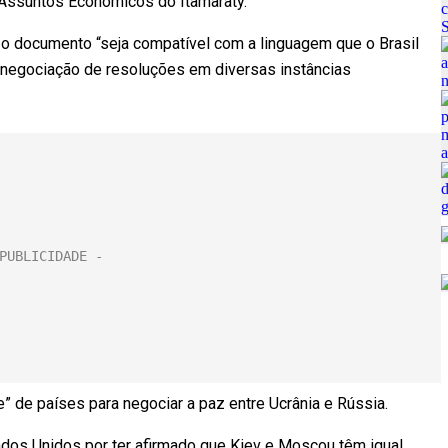
de Assuntos Econômicos do Itamaraty.
 o documento “seja compatível com a linguagem que o Brasil
 negociação de resoluções em diversas instâncias
e” de países para negociar a paz entre Ucrânia e Rússia.
tados Unidos por ter afirmado que Kiev e Moscou têm igual