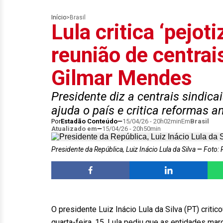
Início
>
Brasil
Lula critica ‘pejot
reunião de centrai
Gilmar Mendes
Presidente diz a centrais sindic
ajuda o país e critica reformas a
Por
Estadão Conteúdo
15/04/26 - 20h02min
Em
Brasil
Atualizado em
15/04/26 - 20h50min
Presidente da República, Luiz Inácio Lula da Silva
Foto: 
O presidente Luiz Inácio Lula da Silva (PT) criti
quarta-feira, 15. Lula pediu que as entidades m