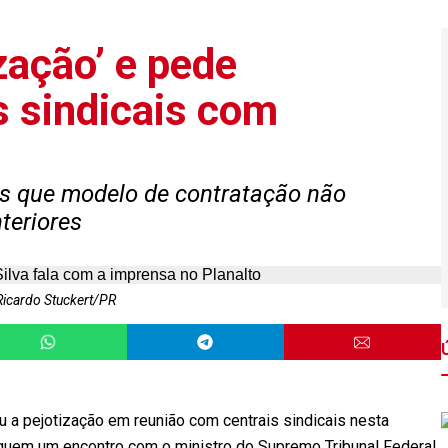
ização’ e pede
s sindicais com
ais que modelo de contratação não
nteriores
Ricardo Stuckert/PR
cou a pejotização em reunião com centrais sindicais nesta
arquem um encontro com o ministro do Supremo Tribunal Federal