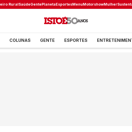
eiro Rural
Saúde
Gente
Planeta
Esportes
Menu
Motorshow
Mulher
Sustent
COLUNAS
GENTE
ESPORTES
ENTRETENIMEN