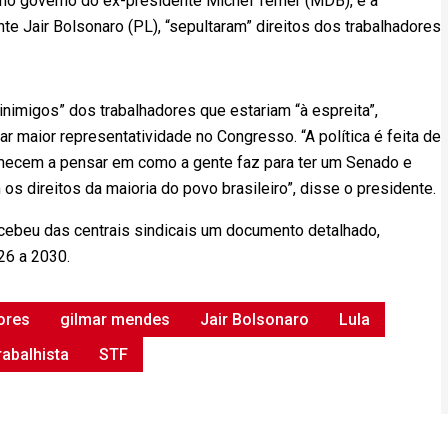
a no governo do ex-presidente Michel Temer (MDB), e a
e Jair Bolsonaro (PL), “sepultaram” direitos dos trabalhadores
“inimigos” dos trabalhadores que estariam “à espreita”,
 maior representatividade no Congresso. “A política é feita de
omecem a pensar em como a gente faz para ter um Senado e
direitos da maioria do povo brasileiro”, disse o presidente.
recebeu das centrais sindicais um documento detalhado,
26 a 2030.
ores
gilmar mendes
Jair Bolsonaro
Lula
abalhista
STF