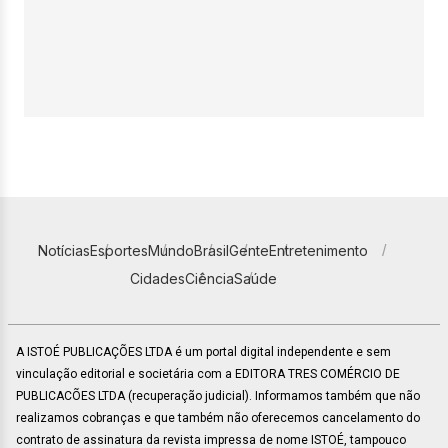
Notícias
Esportes
Mundo
Brasil
Gente
Entretenimento
Cidades
Ciência
Saúde
A ISTOÉ PUBLICAÇÕES LTDA é um portal digital independente e sem
vinculação editorial e societária com a EDITORA TRES COMÉRCIO DE
PUBLICACÕES LTDA (recuperação judicial). Informamos também que não
realizamos cobranças e que também não oferecemos cancelamento do
contrato de assinatura da revista impressa de nome ISTOÉ, tampouco