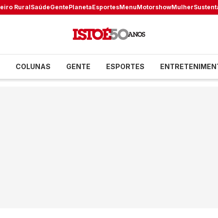
eiro Rural
Saúde
Gente
Planeta
Esportes
Menu
Motorshow
Mulher
Sustent
COLUNAS
GENTE
ESPORTES
ENTRETENIMEN