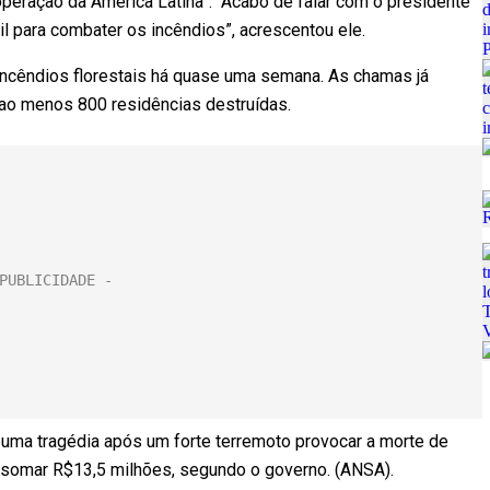
peração da América Latina”. “Acabo de falar com o presidente
sil para combater os incêndios”, acrescentou ele.
 incêndios florestais há quase uma semana. As chamas já
e ao menos 800 residências destruídas.
e uma tragédia após um forte terremoto provocar a morte de
e somar R$13,5 milhões, segundo o governo. (ANSA).