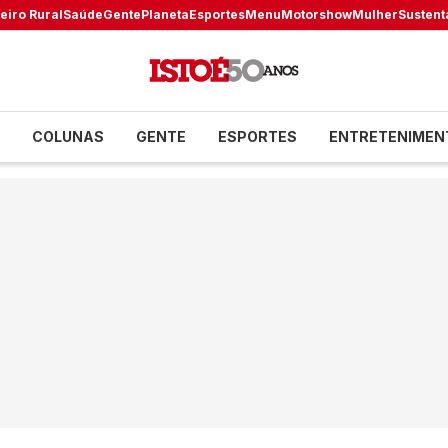
eiro Rural
Saúde
Gente
Planeta
Esportes
Menu
Motorshow
Mulher
Sustent
COLUNAS
GENTE
ESPORTES
ENTRETENIMEN