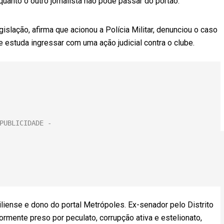
uanto o outro jornalista não pôde passar do portão.
slação, afirma que acionou a Polícia Militar, denunciou o caso
e estuda ingressar com uma ação judicial contra o clube.
iliense e dono do portal Metrópoles. Ex-senador pelo Distrito
ormente preso por peculato, corrupção ativa e estelionato,