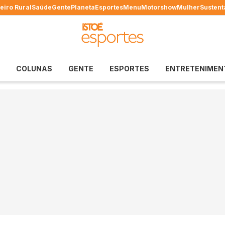
eiro Rural
Saúde
Gente
Planeta
Esportes
Menu
Motorshow
Mulher
Sustent
COLUNAS
GENTE
ESPORTES
ENTRETENIMEN