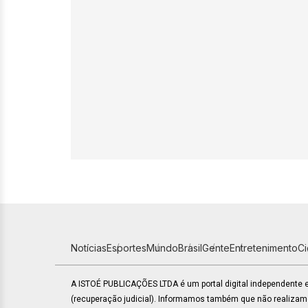
Notícias
Esportes
Mundo
Brasil
Gente
Entretenimento
C
A ISTOÉ PUBLICAÇÕES LTDA é um portal digital independente
(recuperação judicial). Informamos também que não realiza