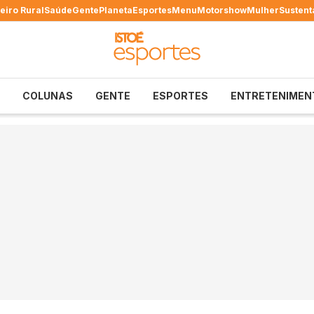
eiro Rural
Saúde
Gente
Planeta
Esportes
Menu
Motorshow
Mulher
Sustent
COLUNAS
GENTE
ESPORTES
ENTRETENIMEN