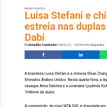
Início
>
Esportes
Luisa Stefani e c
estreia nas duplas
Dabi
Por
Estadão Conteúdo
08/02/23 - 14h09min
Em
Esportes
A brasileira Luisa Stefani e a chinesa Shuai Zhan
Emirados Árabes Unidos. Nesta quarta-feira, a dup
casaque Anna Danilina e a ucraniana Lyudmila Kic
1h46min de duelo.
A competição, de nível WTA 500, é disputada em q