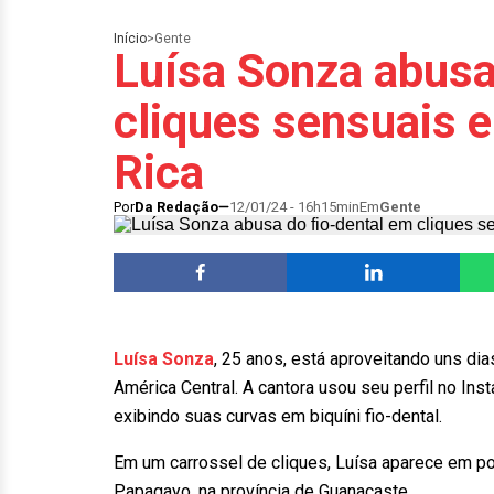
Início
>
Gente
Luísa Sonza abusa
cliques sensuais 
Rica
Por
Da Redação
12/01/24 - 16h15min
Em
Gente
Luísa Sonza
, 25 anos, está aproveitando uns di
América Central. A cantora usou seu perfil no Inst
exibindo suas curvas em biquíni fio-dental.
Em um carrossel de cliques, Luísa aparece em p
Papagayo, na província de Guanacaste.