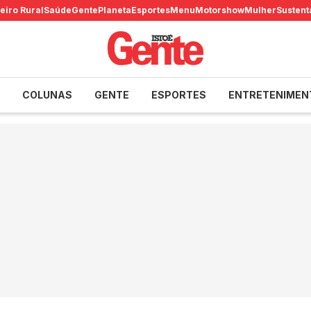
eiro Rural
Saúde
Gente
Planeta
Esportes
Menu
Motorshow
Mulher
Sustent
COLUNAS
GENTE
ESPORTES
ENTRETENIMEN