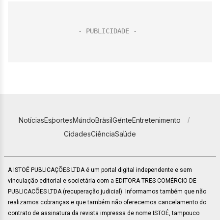
Notícias
Esportes
Mundo
Brasil
Gente
Entretenimento
Cidades
Ciência
Saúde
A ISTOÉ PUBLICAÇÕES LTDA é um portal digital independente e sem
vinculação editorial e societária com a EDITORA TRES COMÉRCIO DE
PUBLICACÕES LTDA (recuperação judicial). Informamos também que não
realizamos cobranças e que também não oferecemos cancelamento do
contrato de assinatura da revista impressa de nome ISTOÉ, tampouco