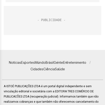
Notícias
Esportes
Mundo
Brasil
Gente
Entretenimento
Cidades
Ciência
Saúde
A ISTOÉ PUBLICAÇÕES LTDA é um portal digital independente e sem
vinculação editorial e societária com a EDITORA TRES COMÉRCIO DE
PUBLICACÕES LTDA (recuperação judicial). Informamos também que não
realizamos cobranças e que também não oferecemos cancelamento do