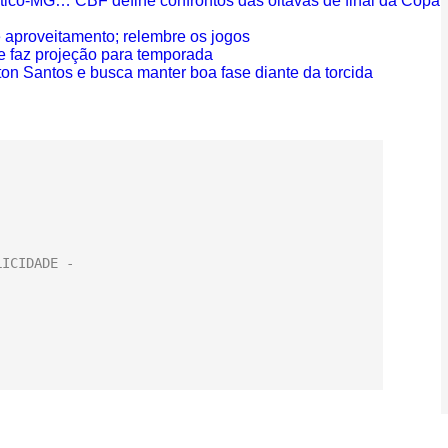
ético-MG… CBF define confrontos das oitavas de final da Copa
 aproveitamento; relembre os jogos
 faz projeção para temporada
on Santos e busca manter boa fase diante da torcida