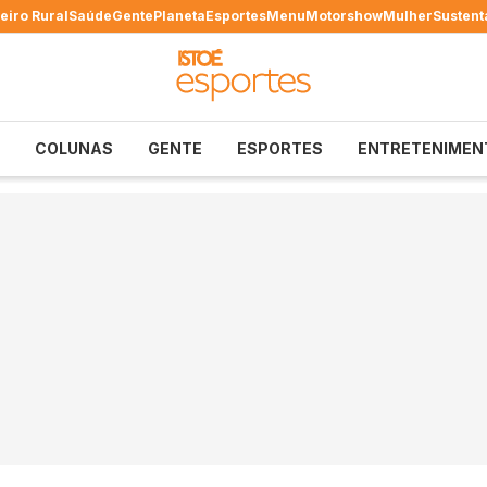
eiro Rural
Saúde
Gente
Planeta
Esportes
Menu
Motorshow
Mulher
Sustent
COLUNAS
GENTE
ESPORTES
ENTRETENIMEN