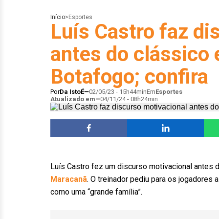
Início
>
Esportes
Luís Castro faz di
antes do clássico
Botafogo; confira
Por
Da IstoÉ
02/05/23 - 15h44min
Em
Esportes
Atualizado em
04/11/24 - 08h24min
Luís Castro fez um discurso motivacional antes 
Maracanã
. O treinador pediu para os jogadore
como uma “grande família”.