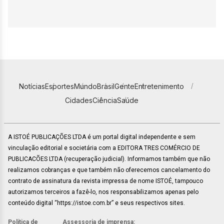
Notícias
Esportes
Mundo
Brasil
Gente
Entretenimento
Cidades
Ciência
Saúde
A ISTOÉ PUBLICAÇÕES LTDA é um portal digital independente e sem
vinculação editorial e societária com a EDITORA TRES COMÉRCIO DE
PUBLICACÕES LTDA (recuperação judicial). Informamos também que não
realizamos cobranças e que também não oferecemos cancelamento do
contrato de assinatura da revista impressa de nome ISTOÉ, tampouco
autorizamos terceiros a fazê-lo, nos responsabilizamos apenas pelo
conteúdo digital “https://istoe.com.br” e seus respectivos sites.
Política de
Assessoria de imprensa: