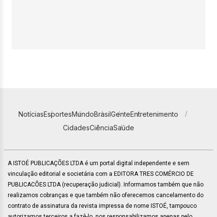
Notícias
Esportes
Mundo
Brasil
Gente
Entretenimento
Cidades
Ciência
Saúde
A ISTOÉ PUBLICAÇÕES LTDA é um portal digital independente e sem
vinculação editorial e societária com a EDITORA TRES COMÉRCIO DE
PUBLICACÕES LTDA (recuperação judicial). Informamos também que não
realizamos cobranças e que também não oferecemos cancelamento do
contrato de assinatura da revista impressa de nome ISTOÉ, tampouco
autorizamos terceiros a fazê-lo, nos responsabilizamos apenas pelo