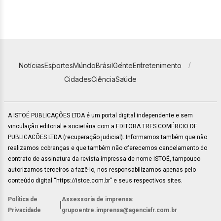
Notícias
Esportes
Mundo
Brasil
Gente
Entretenimento
Cidades
Ciência
Saúde
A ISTOÉ PUBLICAÇÕES LTDA é um portal digital independente e sem
vinculação editorial e societária com a EDITORA TRES COMÉRCIO DE
PUBLICACÕES LTDA (recuperação judicial). Informamos também que não
realizamos cobranças e que também não oferecemos cancelamento do
contrato de assinatura da revista impressa de nome ISTOÉ, tampouco
autorizamos terceiros a fazê-lo, nos responsabilizamos apenas pelo
conteúdo digital “https://istoe.com.br” e seus respectivos sites.
Política de
Assessoria de imprensa:
|
Privacidade
grupoentre.imprensa@agenciafr.com.br