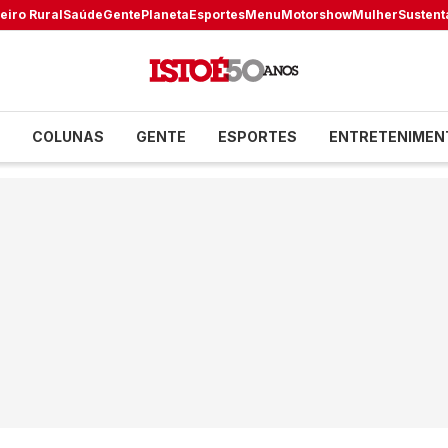
eiro Rural
Saúde
Gente
Planeta
Esportes
Menu
Motorshow
Mulher
Sustent
COLUNAS
GENTE
ESPORTES
ENTRETENIMEN