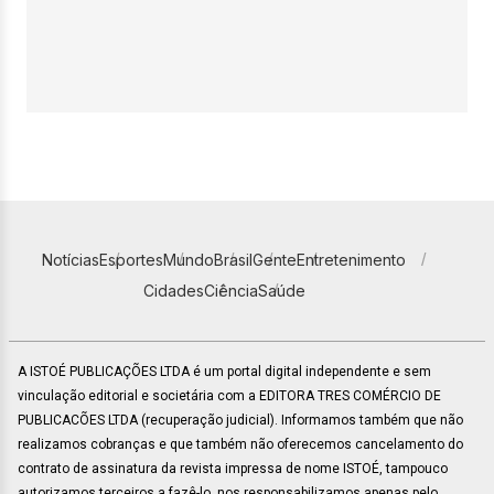
Notícias
Esportes
Mundo
Brasil
Gente
Entretenimento
Cidades
Ciência
Saúde
A ISTOÉ PUBLICAÇÕES LTDA é um portal digital independente e sem
vinculação editorial e societária com a EDITORA TRES COMÉRCIO DE
PUBLICACÕES LTDA (recuperação judicial). Informamos também que não
realizamos cobranças e que também não oferecemos cancelamento do
contrato de assinatura da revista impressa de nome ISTOÉ, tampouco
autorizamos terceiros a fazê-lo, nos responsabilizamos apenas pelo