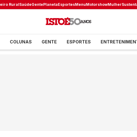
eiro Rural
Saúde
Gente
Planeta
Esportes
Menu
Motorshow
Mulher
Sustent
COLUNAS
GENTE
ESPORTES
ENTRETENIMEN