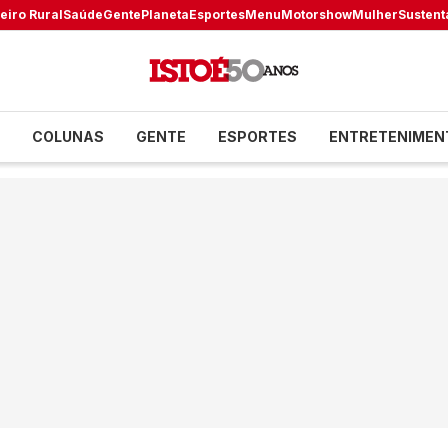
eiro Rural
Saúde
Gente
Planeta
Esportes
Menu
Motorshow
Mulher
Sustent
COLUNAS
GENTE
ESPORTES
ENTRETENIMEN