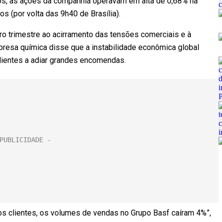
ros, as ações da companhia operavam em alta de 0,68% na
s (por volta das 9h40 de Brasília).
ro trimestre ao acirramento das tensões comerciais e à
presa química disse que a instabilidade econômica global
ientes a adiar grandes encomendas.
os clientes, os volumes de vendas no Grupo Basf caíram 4%”,