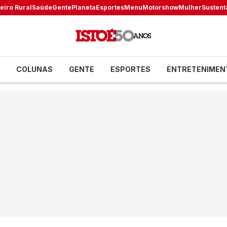
eiro Rural
Saúde
Gente
Planeta
Esportes
Menu
Motorshow
Mulher
Sustent
COLUNAS
GENTE
ESPORTES
ENTRETENIMEN