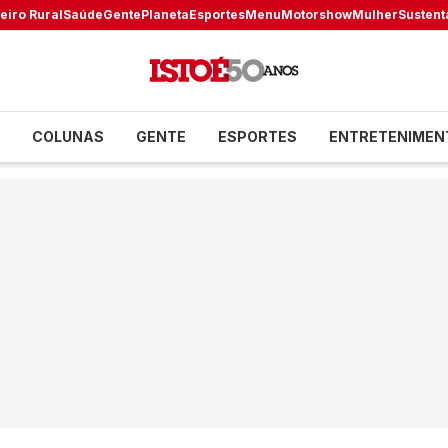
eiro Rural
Saúde
Gente
Planeta
Esportes
Menu
Motorshow
Mulher
Sustent
COLUNAS
GENTE
ESPORTES
ENTRETENIMEN