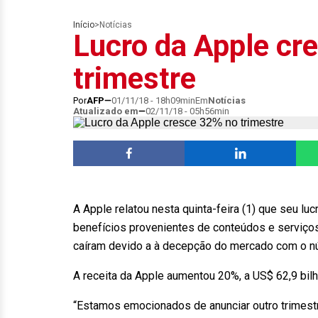
Início
>
Notícias
Lucro da Apple cr
trimestre
Por
AFP
01/11/18 - 18h09min
Em
Notícias
Atualizado em
02/11/18 - 05h56min
A Apple relatou nesta quinta-feira (1) que seu lu
benefícios provenientes de conteúdos e serviços
caíram devido a à decepção do mercado com o n
A receita da Apple aumentou 20%, a US$ 62,9 bil
“Estamos emocionados de anunciar outro trimestr