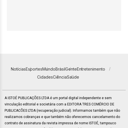
Notícias
Esportes
Mundo
Brasil
Gente
Entretenimento
Cidades
Ciência
Saúde
A ISTOÉ PUBLICAÇÕES LTDA é um portal digital independente e sem
vinculação editorial e societária com a EDITORA TRES COMÉRCIO DE
PUBLICACÕES LTDA (recuperação judicial). Informamos também que não
realizamos cobranças e que também não oferecemos cancelamento do
contrato de assinatura da revista impressa de nome ISTOÉ, tampouco