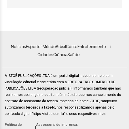
Notícias
Esportes
Mundo
Brasil
Gente
Entretenimento
Cidades
Ciência
Saúde
A ISTOÉ PUBLICAÇÕES LTDA é um portal digital independente e sem
vinculação editorial e societária com a EDITORA TRES COMÉRCIO DE
PUBLICACÕES LTDA (recuperação judicial). Informamos também que não
realizamos cobranças e que também não oferecemos cancelamento do
contrato de assinatura da revista impressa de nome ISTOÉ, tampouco
autorizamos terceiros a fazê-lo, nos responsabilizamos apenas pelo
conteúdo digital “https://istoe.com.br” e seus respectivos sites.
Política de
Assessoria de imprensa:
|