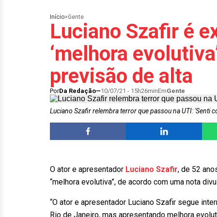
Início
>
Gente
Luciano Szafir é 
‘melhora evolutiv
previsão de alta
Por
Da Redação
10/07/21 - 15h26min
Em
Gente
Luciano Szafir relembra terror que passou na UTI: 'Senti
O ator e apresentador
Luciano Szafir
, de 52 ano
“melhora evolutiva”, de acordo com uma nota div
“O ator e apresentador Luciano Szafir segue inte
Rio de Janeiro, mas apresentando melhora evoluti