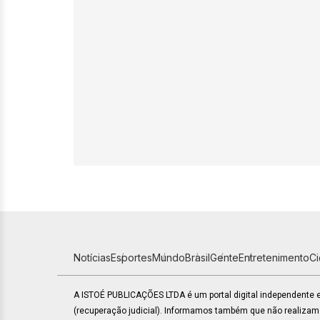
Notícias
Esportes
Mundo
Brasil
Gente
Entretenimento
C
A ISTOÉ PUBLICAÇÕES LTDA é um portal digital independente
(recuperação judicial). Informamos também que não realiza