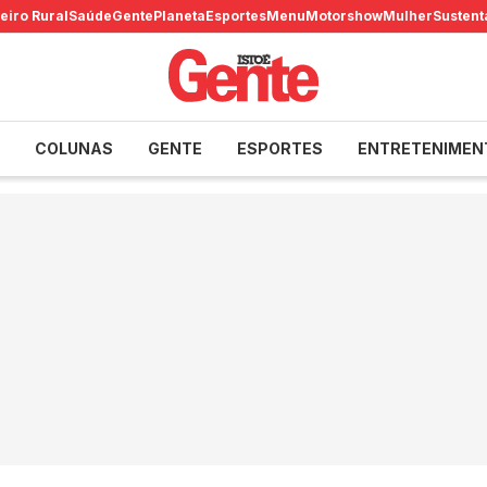
eiro Rural
Saúde
Gente
Planeta
Esportes
Menu
Motorshow
Mulher
Sustent
COLUNAS
GENTE
ESPORTES
ENTRETENIMEN