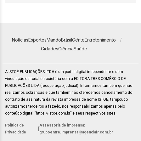
Notícias
Esportes
Mundo
Brasil
Gente
Entretenimento
Cidades
Ciência
Saúde
A ISTOÉ PUBLICAÇÕES LTDA é um portal digital independente e sem
vinculação editorial e societária com a EDITORA TRES COMÉRCIO DE
PUBLICACÕES LTDA (recuperação judicial). Informamos também que não
realizamos cobranças e que também não oferecemos cancelamento do
contrato de assinatura da revista impressa de nome ISTOÉ, tampouco
autorizamos terceiros a fazê-lo, nos responsabilizamos apenas pelo
conteúdo digital “https://istoe.com.br” e seus respectivos sites.
Política de
Assessoria de imprensa:
|
Privacidade
grupoentre.imprensa@agenciafr.com.br