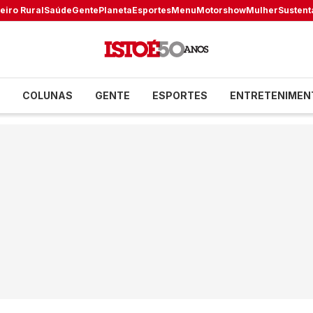
eiro Rural
Saúde
Gente
Planeta
Esportes
Menu
Motorshow
Mulher
Sustent
COLUNAS
GENTE
ESPORTES
ENTRETENIMEN