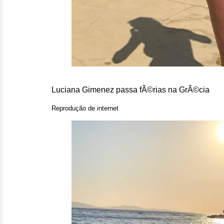
Luciana Gimenez passa fÃ©rias na GrÃ©cia
Reprodução de internet