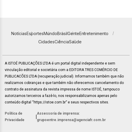
Notícias
Esportes
Mundo
Brasil
Gente
Entretenimento
Cidades
Ciência
Saúde
A ISTOÉ PUBLICAÇÕES LTDA é um portal digital independente e sem
vinculação editorial e societária com a EDITORA TRES COMÉRCIO DE
PUBLICACÕES LTDA (recuperação judicial). Informamos também que não
realizamos cobranças e que também não oferecemos cancelamento do
contrato de assinatura da revista impressa de nome ISTOÉ, tampouco
autorizamos terceiros a fazê-lo, nos responsabilizamos apenas pelo
conteúdo digital “https://istoe.com.br” e seus respectivos sites.
Política de
Assessoria de imprensa:
|
Privacidade
grupoentre.imprensa@agenciafr.com.br