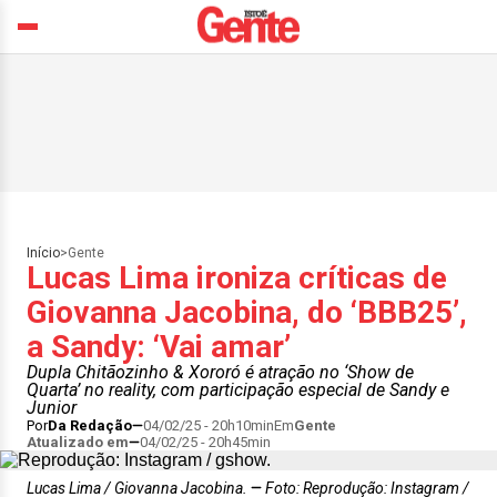
Início
>
Gente
Lucas Lima ironiza críticas de
Giovanna Jacobina, do ‘BBB25’,
a Sandy: ‘Vai amar’
Dupla Chitãozinho & Xororó é atração no ‘Show de
Quarta’ no reality, com participação especial de Sandy e
Junior
Por
Da Redação
04/02/25 - 20h10min
Em
Gente
Atualizado em
04/02/25 - 20h45min
Lucas Lima / Giovanna Jacobina.
Foto: Reprodução: Instagram /