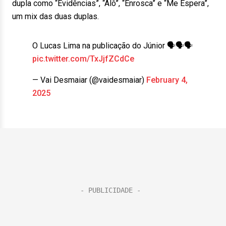
dupla como “Evidências”, “Alô”, “Enrosca” e “Me Espera”,
um mix das duas duplas.
O Lucas Lima na publicação do Júnior 🗣️🗣️🗣️
pic.twitter.com/TxJjfZCdCe
— Vai Desmaiar (@vaidesmaiar)
February 4,
2025