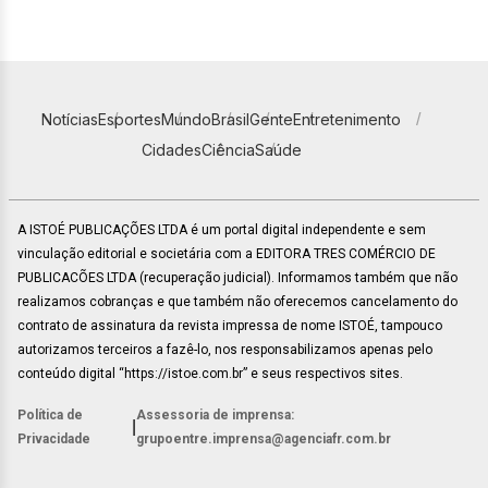
Notícias
Esportes
Mundo
Brasil
Gente
Entretenimento
Cidades
Ciência
Saúde
A ISTOÉ PUBLICAÇÕES LTDA é um portal digital independente e sem
vinculação editorial e societária com a EDITORA TRES COMÉRCIO DE
PUBLICACÕES LTDA (recuperação judicial). Informamos também que não
realizamos cobranças e que também não oferecemos cancelamento do
contrato de assinatura da revista impressa de nome ISTOÉ, tampouco
autorizamos terceiros a fazê-lo, nos responsabilizamos apenas pelo
conteúdo digital “https://istoe.com.br” e seus respectivos sites.
Política de
Assessoria de imprensa:
|
Privacidade
grupoentre.imprensa@agenciafr.com.br