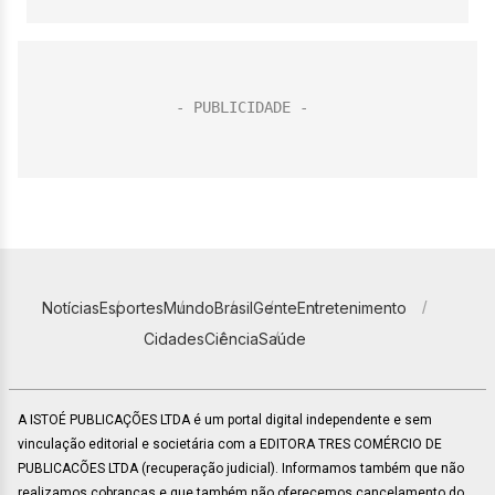
Notícias
Esportes
Mundo
Brasil
Gente
Entretenimento
Cidades
Ciência
Saúde
A ISTOÉ PUBLICAÇÕES LTDA é um portal digital independente e sem
vinculação editorial e societária com a EDITORA TRES COMÉRCIO DE
PUBLICACÕES LTDA (recuperação judicial). Informamos também que não
realizamos cobranças e que também não oferecemos cancelamento do