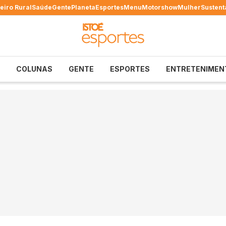
eiro Rural
Saúde
Gente
Planeta
Esportes
Menu
Motorshow
Mulher
Sustent
COLUNAS
GENTE
ESPORTES
ENTRETENIMEN