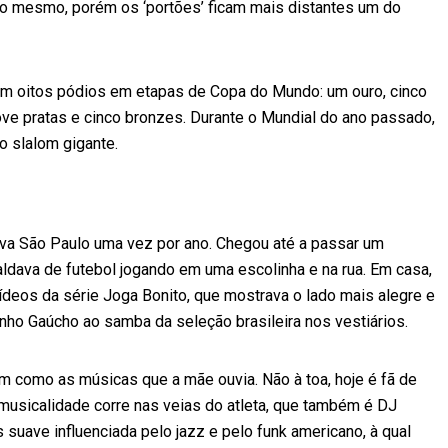
é o mesmo, porém os ‘portões’ ficam mais distantes um do
 em oitos pódios em etapas de Copa do Mundo: um ouro, cinco
nove pratas e cinco bronzes. Durante o Mundial do ano passado,
o slalom gigante.
tava São Paulo uma vez por ano. Chegou até a passar um
baldava de futebol jogando em uma escolinha e na rua. Em casa,
ídeos da série Joga Bonito, que mostrava o lado mais alegre e
inho Gaúcho ao samba da seleção brasileira nos vestiários.
 como as músicas que a mãe ouvia. Não à toa, hoje é fã de
musicalidade corre nas veias do atleta, que também é DJ
 suave influenciada pelo jazz e pelo funk americano, à qual