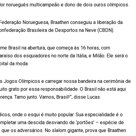
dor norueguês multicampeão e dono de dois ouros olímpicos.
deração Norueguesa, Braathen conseguiu a liberação da
à Confederação Brasileira de Desportos na Neve (CBDN).
Time Brasil na abertura, que começa às 16 horas, com
aíso dos esquiadores no norte da Itália, e Milão. Ele será o
pital da moda.
s Jogos Olímpicos e carregar nossa bandeira na cerimônia de
ito grato por essa responsabilidade. O Brasil não está aqui
ferença. Tamo junto. Vamos, Brasil!”, disse Lucas.
icos, onde o esqui é muito popular. Sua especialidade é o
mpletar uma descida desviando de ‘portões’ – espécie de
 que os adversários. No slalom gigante, prova que Braathen