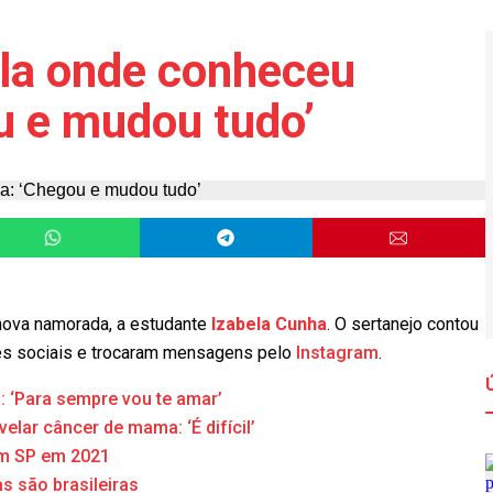
la onde conheceu
u e mudou tudo’
nova namorada, a estudante
Izabela Cunha
. O sertanejo contou
es sociais e trocaram mensagens pelo
Instagram
.
 ‘Para sempre vou te amar’
elar câncer de mama: ‘É difícil’
em SP em 2021
s são brasileiras