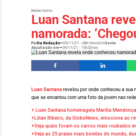
Início
>
Gente
Luan Santana reve
namorada: ‘Chego
Por
Da Redação
09/11/21 - 08h16min
Em
Gente
Atualizado em
09/11/21 - 15h52min
Luan Santana
revelou por onde conheceu a sua 
que se encantou com uma foto da jovem nas red
+ Luan Santana homenageia Marília Mendonça:
+Lilian Ribeiro, da GloboNews, emociona ao rev
+Veja quais foram os carros mais roubados 
+Veja as 25 praias mais bonitas do mundo, dua