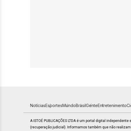
Notícias
Esportes
Mundo
Brasil
Gente
Entretenimento
C
A ISTOÉ PUBLICAÇÕES LTDA é um portal digital independente
(recuperação judicial). Informamos também que não realiza