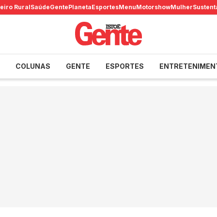
eiro Rural
Saúde
Gente
Planeta
Esportes
Menu
Motorshow
Mulher
Sustent
COLUNAS
GENTE
ESPORTES
ENTRETENIMEN