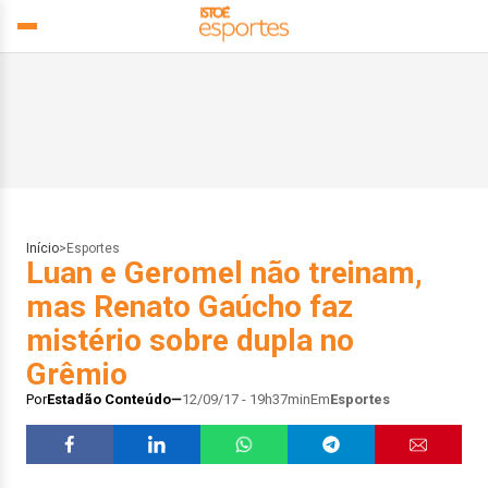
Início
>
Esportes
Luan e Geromel não treinam,
mas Renato Gaúcho faz
mistério sobre dupla no
Grêmio
Por
Estadão Conteúdo
12/09/17 - 19h37min
Em
Esportes