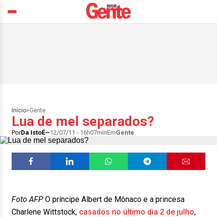
Início
>
Gente
Lua de mel separados?
Por
Da IstoÉ
12/07/11 - 16h07min
Em
Gente
Foto AFP
O príncipe Albert de Mônaco e a princesa
Charlene Wittstock,
casados no último dia 2 de julho
,