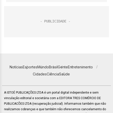
Notícias
Esportes
Mundo
Brasil
Gente
Entretenimento
Cidades
Ciência
Saúde
A ISTOÉ PUBLICAÇÕES LTDA é um portal digital independente e sem
vinculação editorial e societária com a EDITORA TRES COMÉRCIO DE
PUBLICACÕES LTDA (recuperação judicial). Informamos também que não
realizamos cobranças e que também não oferecemos cancelamento do