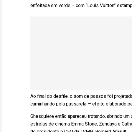
enfeitada em verde – com “Louis Vuitton” estamp
Ao final do desfile, o som de passos foi projet
caminhando pela passarela — efeito elaborado pel
Ghesquiere então apareceu trotando, abrindo um so
estrelas de cinema Emma Stone, Zendaya e Cathe
do presidente e CEO da LVMH, Bernard Arnault.