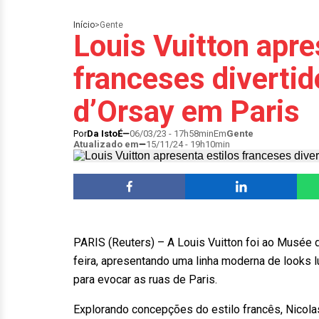
Início
>
Gente
Louis Vuitton apre
franceses diverti
d’Orsay em Paris
Por
Da IstoÉ
06/03/23 - 17h58min
Em
Gente
Atualizado em
15/11/24 - 19h10min
PARIS (Reuters) – A Louis Vuitton foi ao Musée 
feira, apresentando uma linha moderna de looks lú
para evocar as ruas de Paris.
Explorando concepções do estilo francês, Nicolas