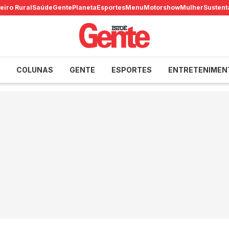
eiro Rural
Saúde
Gente
Planeta
Esportes
Menu
Motorshow
Mulher
Sustent
COLUNAS
GENTE
ESPORTES
ENTRETENIMEN