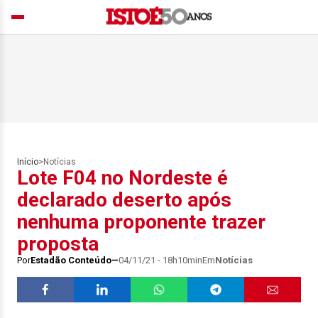
Início
>
Notícias
Lote F04 no Nordeste é
declarado deserto após
nenhuma proponente trazer
proposta
Por
Estadão Conteúdo
04/11/21 - 18h10min
Em
Notícias