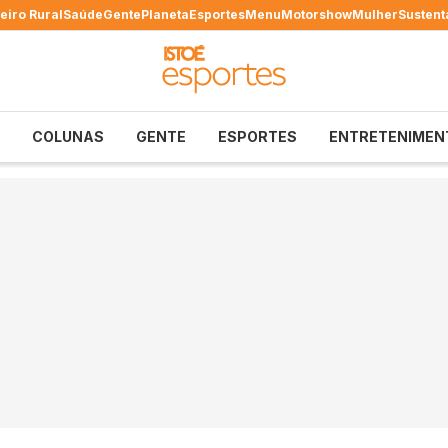
eiro Rural
Saúde
Gente
Planeta
Esportes
Menu
Motorshow
Mulher
Sustent
COLUNAS
GENTE
ESPORTES
ENTRETENIMEN