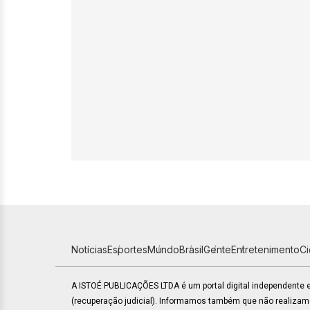
Notícias
Esportes
Mundo
Brasil
Gente
Entretenimento
C
A ISTOÉ PUBLICAÇÕES LTDA é um portal digital independente
(recuperação judicial). Informamos também que não realiza