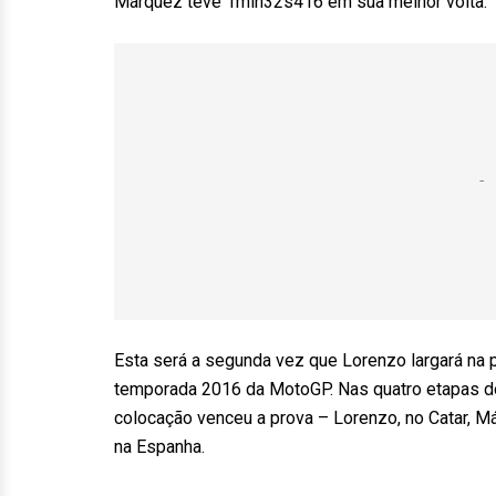
Márquez teve 1min32s416 em sua melhor volta.
Esta será a segunda vez que Lorenzo largará na
temporada 2016 da MotoGP. Nas quatro etapas d
colocação venceu a prova – Lorenzo, no Catar, Má
na Espanha.