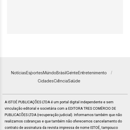
Notícias
Esportes
Mundo
Brasil
Gente
Entretenimento
Cidades
Ciência
Saúde
A ISTOÉ PUBLICAÇÕES LTDA é um portal digital independente e sem
vinculação editorial e societária com a EDITORA TRES COMÉRCIO DE
PUBLICACÕES LTDA (recuperação judicial). Informamos também que não
realizamos cobranças e que também não oferecemos cancelamento do
contrato de assinatura da revista impressa de nome ISTOÉ, tampouco