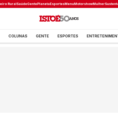
eiro Rural
Saúde
Gente
Planeta
Esportes
Menu
Motorshow
Mulher
Sustent
COLUNAS
GENTE
ESPORTES
ENTRETENIMEN