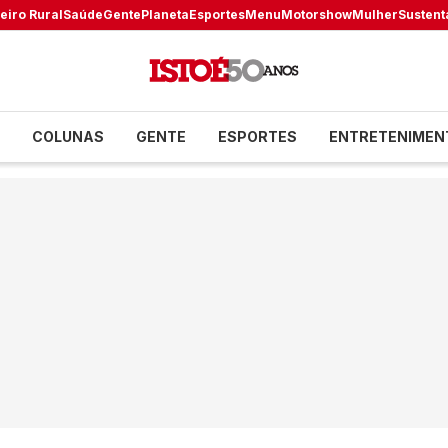
eiro Rural
Saúde
Gente
Planeta
Esportes
Menu
Motorshow
Mulher
Sustent
COLUNAS
GENTE
ESPORTES
ENTRETENIMEN