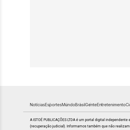
Notícias
Esportes
Mundo
Brasil
Gente
Entretenimento
C
A ISTOÉ PUBLICAÇÕES LTDA é um portal digital independente
(recuperação judicial). Informamos também que não realiza