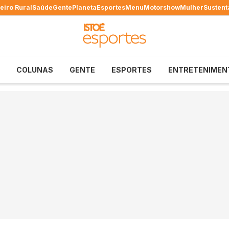
eiro Rural
Saúde
Gente
Planeta
Esportes
Menu
Motorshow
Mulher
Sustent
COLUNAS
GENTE
ESPORTES
ENTRETENIMEN