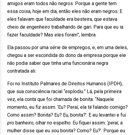
amigos eram todos não negros. Porque a gente tem
essa coisa, hoje em dia, então eles não eram negros. E
eles falavam que faculdade era besteira, que estava
cheio de engenheiro trabalhando de gari. Para que eu ia
fazer faculdade? Mas eles foram”, lembra.
Ela passou por uma série de empregos, e, em uma deles,
chegou a ser escondida do dono da empresa porque ele
não podia saber que tinha uma funcionária negra
contratada ali.
Foi no Instituto Palmares de Direitos Humanos (IPDH),
que sua consciência racial “explodiu.” Lá, pela primeira
vez, ela conta que foi chamada de bonita. “Naquele
momento, eu fiz assim: ‘Eu? Peraí, ela
tá
falando comigo?
Como assim? Bonita? Eu? Eu, bonita?’. E eu levantei e fui
pro
banheiro, olhar no espelho. Eu fiquei assim: ‘
peraí
, a
mulher disse que eu sou bonita? Como? Eu?’. Porque eu