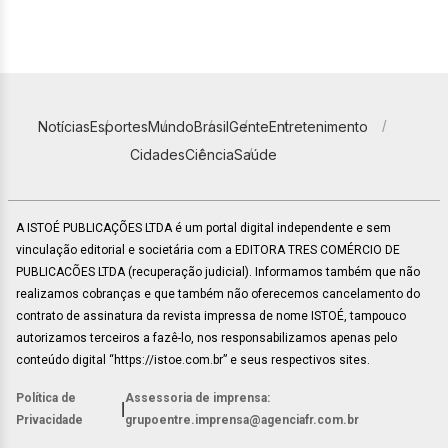
Notícias
Esportes
Mundo
Brasil
Gente
Entretenimento
Cidades
Ciência
Saúde
A ISTOÉ PUBLICAÇÕES LTDA é um portal digital independente e sem
vinculação editorial e societária com a EDITORA TRES COMÉRCIO DE
PUBLICACÕES LTDA (recuperação judicial). Informamos também que não
realizamos cobranças e que também não oferecemos cancelamento do
contrato de assinatura da revista impressa de nome ISTOÉ, tampouco
autorizamos terceiros a fazê-lo, nos responsabilizamos apenas pelo
conteúdo digital “https://istoe.com.br” e seus respectivos sites.
Política de
Assessoria de imprensa:
|
Privacidade
grupoentre.imprensa@agenciafr.com.br