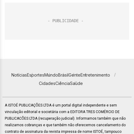
Notícias
Esportes
Mundo
Brasil
Gente
Entretenimento
Cidades
Ciência
Saúde
A ISTOÉ PUBLICAÇÕES LTDA é um portal digital independente e sem
vinculação editorial e societária com a EDITORA TRES COMÉRCIO DE
PUBLICACÕES LTDA (recuperação judicial). Informamos também que não
realizamos cobranças e que também não oferecemos cancelamento do
contrato de assinatura da revista impressa de nome ISTOÉ, tampouco