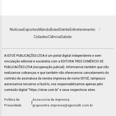
Notícias
Esportes
Mundo
Brasil
Gente
Entretenimento
Cidades
Ciência
Saúde
A ISTOÉ PUBLICAÇÕES LTDA é um portal digital independente e sem
vinculação editorial e societária com a EDITORA TRES COMÉRCIO DE
PUBLICACÕES LTDA (recuperação judicial). Informamos também que não
realizamos cobranças e que também não oferecemos cancelamento do
contrato de assinatura da revista impressa de nome ISTOÉ, tampouco
autorizamos terceiros a fazê-lo, nos responsabilizamos apenas pelo
conteúdo digital “https://istoe.com.br” e seus respectivos sites.
Política de
Assessoria de imprensa:
|
Privacidade
grupoentre.imprensa@agenciafr.com.br