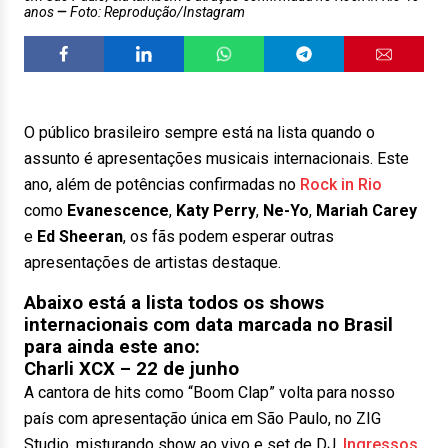
anos
Foto: Reprodução/Instagram
O público brasileiro sempre está na lista quando o
assunto é apresentações musicais internacionais. Este
ano, além de potências confirmadas no
Rock in Rio
como
Evanescence
,
Katy
Perry
,
Ne-Yo
,
Mariah
Carey
e
Ed
Sheeran
, os fãs podem esperar outras
apresentações de artistas destaque.
Abaixo está a lista todos os shows
internacionais com data marcada no Brasil
para ainda este ano:
Charli XCX
– 22 de junho
A cantora de hits como “Boom Clap” volta para nosso
país com apresentação única em São Paulo, no ZIG
Studio, misturando show ao vivo e set de DJ.
Ingressos