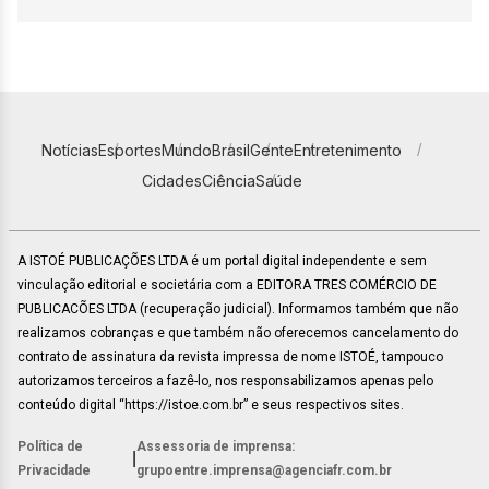
Notícias
Esportes
Mundo
Brasil
Gente
Entretenimento
Cidades
Ciência
Saúde
A ISTOÉ PUBLICAÇÕES LTDA é um portal digital independente e sem
vinculação editorial e societária com a EDITORA TRES COMÉRCIO DE
PUBLICACÕES LTDA (recuperação judicial). Informamos também que não
realizamos cobranças e que também não oferecemos cancelamento do
contrato de assinatura da revista impressa de nome ISTOÉ, tampouco
autorizamos terceiros a fazê-lo, nos responsabilizamos apenas pelo
conteúdo digital “https://istoe.com.br” e seus respectivos sites.
Política de
Assessoria de imprensa:
|
Privacidade
grupoentre.imprensa@agenciafr.com.br