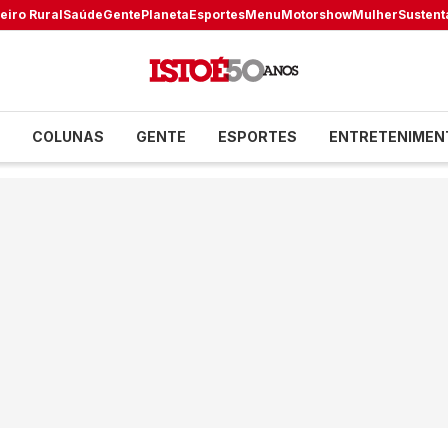
eiro Rural
Saúde
Gente
Planeta
Esportes
Menu
Motorshow
Mulher
Sustent
COLUNAS
GENTE
ESPORTES
ENTRETENIMEN