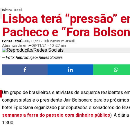
Início
>
Brasil
Lisboa terá “pressão” e
Pacheco e “Fora Bolson
Por
Da IstoÉ
08/11/21 - 10h19min
Em
Brasil
Atualizado em
08/11/21 - 10h27min
Foto: Reprodução/Redes Sociais
Um grupo de brasileiros e ativistas de esquerda residentes em
congressistas e o presidente Jair Bolsonaro para os próximos
hotel Epic Sana organizado por deputados e senadores do Brasi
semanas a farra do passeio com dinheiro público
). A diár
1.300.